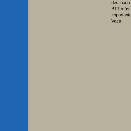
destinada
BTT más im
important
Vaca