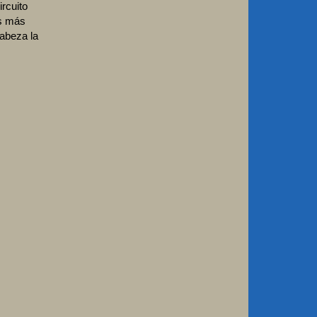
rcuito
as más
abeza la