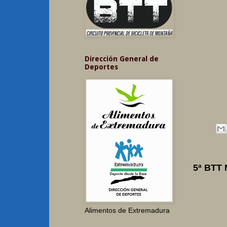
Dirección General de
Deportes
5ª BTT
Alimentos de Extremadura