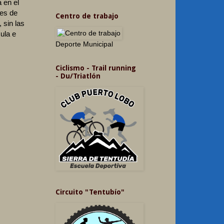
 en el
mes de
Centro de trabajo
 sin las
ula e
Deporte Municipal
Ciclismo - Trail running
- Du/Triatlón
Circuito "Tentubío"