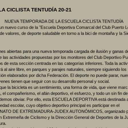
A CICLISTA TENTUDÍA 20-21
NUEVA TEMPORADA DE LA ESCUELA CICLISTA TENTUDÍA
 un nuevo curso de la "Escuela Deportiva Comarcal del Club Puerto L
de valores, de deporte saludable en torno a la bici de montaña y la Si
nes abiertas para una nueva temporada cargada de ilusión y ganas d
de las actividades propuestas por los monitores del Club Deportivo Pu
 de esta sección centrada en las categorías inferiores. Toda la acti
rá al aire libre, en parques y parajes naturales, siempre siguiendo los
ión elaborados por dicha Federación. El deporte no puede parar, nue
venes tienen que seguir con su desarrollo personal y social.
e la bicicleta es un sentimiento, una forma de vida, que viene marc
, el compañerismo, el afán deportivo, el esfuerzo, y todo un sin fin d
demos obviar. Por ello, esta ESCUELA DEPORTIVA está destinada a
edad escolar, cuyo objetivo deportivo principal es participar en el
ATO DE EXTREMADURA-JUDEX AUTONÓMICOS, organizado po
n Extremeña de Ciclismo y la Dirección General de Deportes de la J
ra.