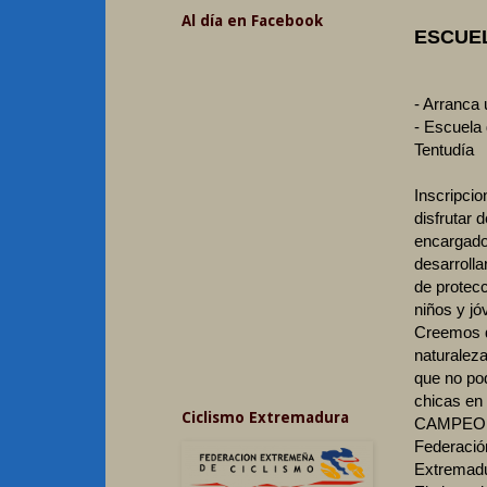
Al día en Facebook
ESCUEL
- Arranca
- Escuela 
Tentudía
Inscripcio
disfrutar 
encargados
desarrolla
de protecc
niños y jó
Creemos qu
naturaleza
que no po
chicas en 
Ciclismo Extremadura
CAMPEON
Federació
Extremadu