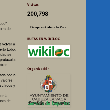
Visitas
200,798
obo"
Tiempo en Cabeza la Vaca
erra de
RUTAS EN WIKILOC
e volver a
erto Lobo,
vidad se
 protocolos
stros
Organización
ada por la
e valores
 chicos y
r la
unta de